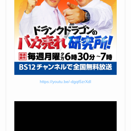
https://youtu.be/-dgqt5zrXdI